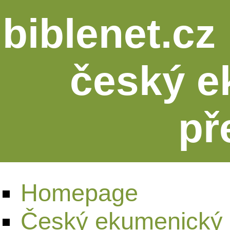
biblenet.cz 
český e
př
Homepage
Český ekumenický 