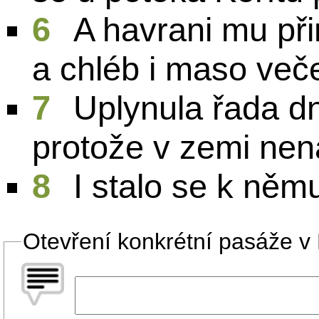
6
A havrani mu při
a chléb i maso veče
7
Uplynula řada dn
protože v zemi nen
8
I stalo se k ně
Otevření konkrétní pasáže v B