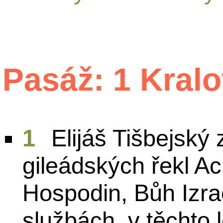
Pasáž: 1 Kralo
1
Elijáš Tišbejský 
gileádských řekl Ac
Hospodin, Bůh Izra
službách, v těchto 