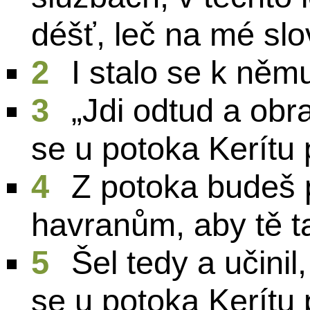
déšť, leč na mé slo
2
I stalo se k ně
3
„Jdi odtud a obr
se u potoka Kerítu 
4
Z potoka budeš p
havranům, aby tě t
5
Šel tedy a učinil
se u potoka Kerítu 