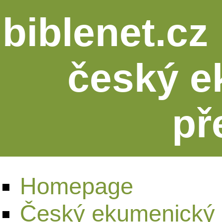
biblenet.cz 
český e
př
Homepage
Český ekumenický 