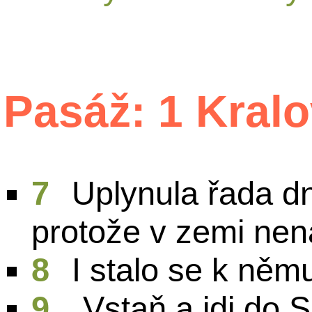
Pasáž: 1 Kralo
7
Uplynula řada dn
protože v zemi nen
8
I stalo se k ně
9
„Vstaň a jdi do S