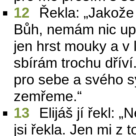
12
Řekla: „Jakože 
Bůh, nemám nic u
jen hrst mouky a v l
sbírám trochu dříví.
pro sebe a svého s
zemřeme.“
13
Elijáš jí řekl: „
jsi řekla. Jen mi z 