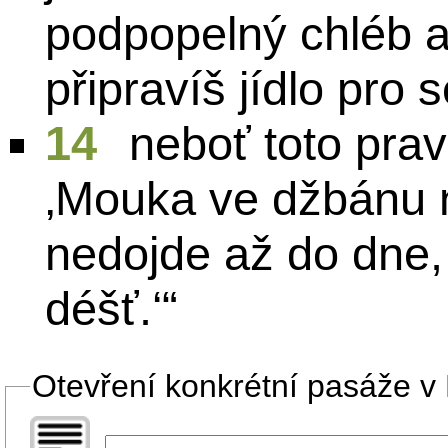
podpopelný chléb a
připravíš jídlo pro
14
neboť toto prav
‚Mouka ve džbánu n
nedojde až do dne,
déšť.‘“
Otevření konkrétní pasáže v B