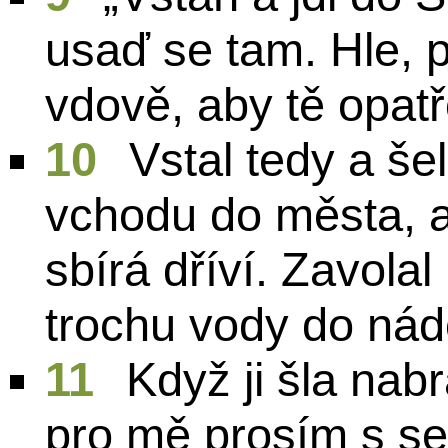
usaď se tam. Hle, 
vdově, aby tě opatř
10
Vstal tedy a še
vchodu do města, a
sbírá dříví. Zavola
trochu vody do nád
11
Když ji šla nabr
pro mě prosím s se