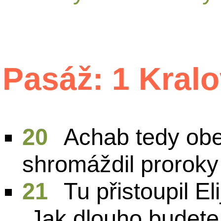
Pasáž: 1 Kral
20
Achab tedy obe
shromáždil proroky
21
Tu přistoupil El
„Jak dlouho budet