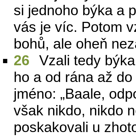
si jednoho býka a p
vás je víc. Potom 
bohů, ale oheň neza
26
Vzali tedy býka,
ho a od rána až do
jméno: „Baale, odp
však nikdo, nikdo 
poskakovali u zhot