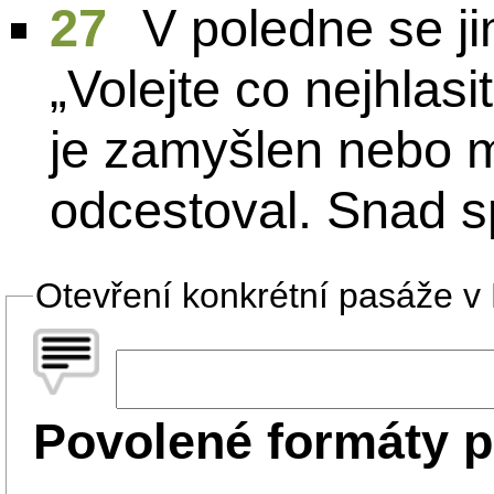
27
V poledne se ji
„Volejte co nejhlasi
je zamyšlen nebo 
odcestoval. Snad sp
Otevření konkrétní pasáže v B
Povolené formáty p