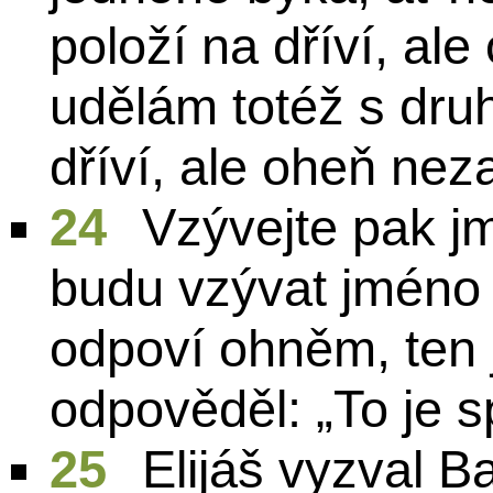
položí na dříví, ale
udělám totéž s dr
dříví, ale oheň nez
24
Vzývejte pak j
budu vzývat jméno 
odpoví ohněm, ten 
odpověděl: „To je s
25
Elijáš vyzval B