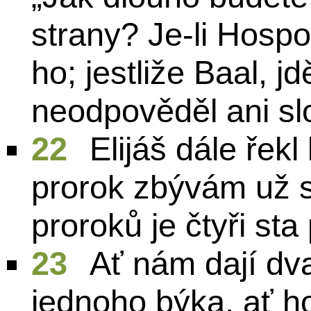
strany? Je-li Hosp
ho; jestliže Baal, j
neodpověděl ani sl
22
Elijáš dále řek
prorok zbývám už 
proroků je čtyři sta
23
Ať nám dají dva
jednoho býka, ať h