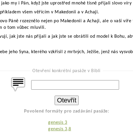
i jako my i Pán, když jste uprostřed mnohé tísně přijali slovo vír
i příkladem všem věřícím v Makedonii a v Achaji.
ovo Páně rozeznělo nejen po Makedonii a Achaji, ale o vaší víře 
m o tom vůbec mluvili.
ují, jak jste nás přijali a jak jste se obrátili od model k Bohu, a
ebe jeho Syna, kterého vzkřísil z mrtvých, Ježíše, jenž nás vysvo
Otevření konkrétní pasáže v Bibli
Povolené formáty pro zadávání pasáže:
genesis 3
genesis 3,8