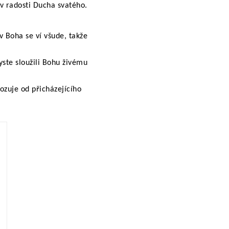
y v radosti Ducha svatého.
v Boha se ví všude, takže
byste sloužili Bohu živému
bozuje od přicházejícího