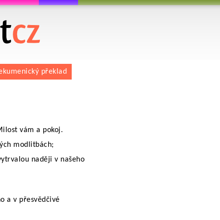
 překlad
ekumenický překlad
Milost vám a pokoj.
vých modlitbách;
ytrvalou naději v našeho
o a v přesvědčivé