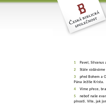
1
Pavel, Silvanus 
2
Stále vzdáváme 
3
před Bohem a Ot
Pána Ježíše Krista.
4
Víme přece, bra
5
neboť naše evan
plnosti. Víte, jak j