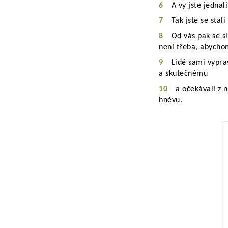
6
A vy jste jednal
7
Tak jste se stal
8
Od vás pak se sl
není třeba, abycho
9
Lidé sami vyprav
a skutečnému
10
a očekávali z n
hněvu.