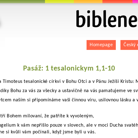
biblenet.cz | bible online | český ekumenický
Homepage
Český 
Pasáž: 1 tesalonickym 1,1-10
a Timoteus tesalonické církvi v Bohu Otci a v Pánu Ježíši Kristu: 
díky Bohu za vás za všecky a ustavičně na vás pamatujeme ve s
cem naším si připomínáme vaši činnou víru, usilovnou lásku a v
tří Bohem milovaní, že patříte k vyvoleným,
gelium k vám nepřišlo pouze v slovech, ale v moci Ducha svatéh
sme si kvůli vám počínali, když jsme byli u vás.