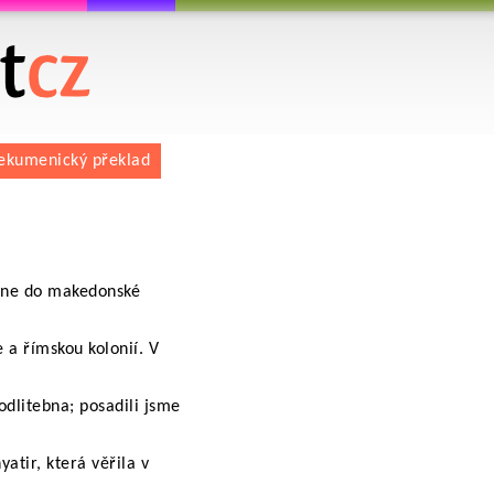
 překlad
ekumenický překlad
 dne do makedonské
 a římskou kolonií. V
odlitebna; posadili jsme
tir, která věřila v