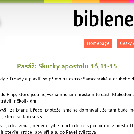
biblenet.cz | bible online | český ekumenický
Homepage
Český 
Pasáž: Skutky apostolu 16,11-15
edy z Troady a plavili se přímo na ostrov Samothráké a druhého
 do Filip, které jsou nejvýznamnějším městem té části Makedonie
rávili několik dní.
vyšli za bránu k řece, protože jsme se domnívali, že tam bude m
m, které se tam sešly.
s i jedna žena jménem Lydie, obchodnice s purpurem z města Thya
í otevřel srdce, aby přijala, co Pavel zvěstoval.