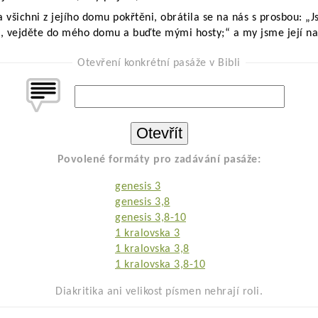
 všichni z jejího domu pokřtěni, obrátila se na nás s prosbou: „Js
a, vejděte do mého domu a buďte mými hosty;“ a my jsme její nal
Otevření konkrétní pasáže v Bibli
Povolené formáty pro zadávání pasáže:
genesis 3
genesis 3,8
genesis 3,8-10
1 kralovska 3
1 kralovska 3,8
1 kralovska 3,8-10
Diakritika ani velikost písmen nehrají roli.