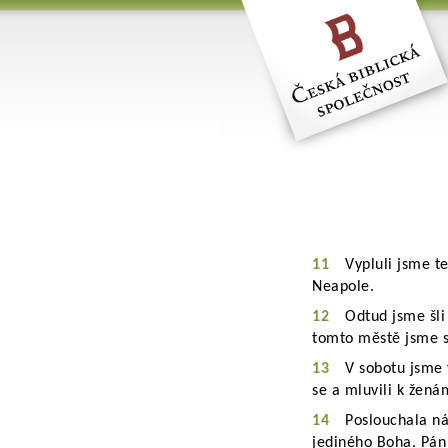
11
Vypluli jsme t
Neapole.
12
Odtud jsme šli
tomto městě jsme st
13
V sobotu jsme 
se a mluvili k žená
14
Poslouchala ná
jediného Boha. Pán j