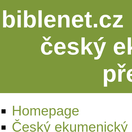
biblenet.cz 
český e
př
Homepage
Český ekumenický 