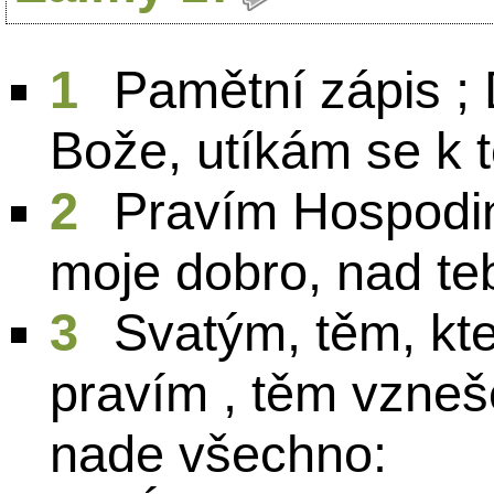
1
Pamětní zápis ;
Bože, utíkám se k 
2
Pravím Hospodinu
moje dobro, nad te
3
Svatým, těm, kte
pravím , těm vzneše
nade všechno: