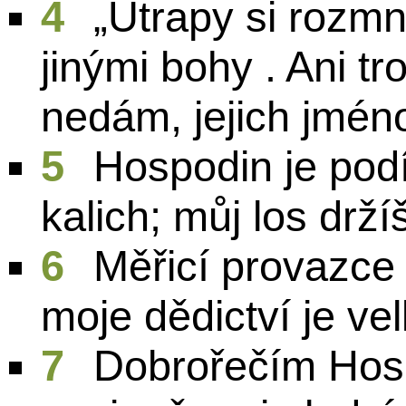
4
„Útrapy si rozmn
jinými bohy . Ani tr
nedám, jejich jméno
5
Hospodin je podí
kalich; můj los drž
6
Měřicí provazce 
moje dědictví je ve
7
Dobrořečím Hospo