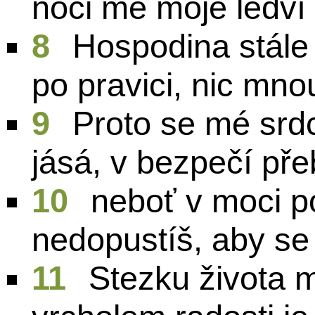
noci mě moje ledví
8
Hospodina stále 
po pravici, nic mno
9
Proto se mé srd
jásá, v bezpečí pře
10
neboť v moci 
nedopustíš, aby se 
11
Stezku života 